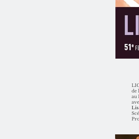
LIG
de 
au
ave
Li
Scé
Pro