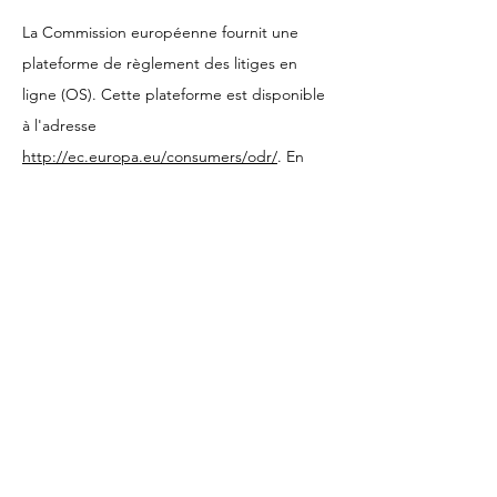
La Commission européenne fournit une
plateforme de règlement des litiges en
ligne (OS). Cette plateforme est disponible
à l'adresse
http://ec.europa.eu/consumers/odr/
. En
tant que client, vous avez toujours la
possibilité de contacter le conseil
d'arbitrage de la Commission européenne.
Nous ne sommes ni disposés à, ni obligés
de, participer à une procédure de
règlement des litiges devant un conseil
d'arbitrage de la consommation.
E-mail :
Tél :
Fax :